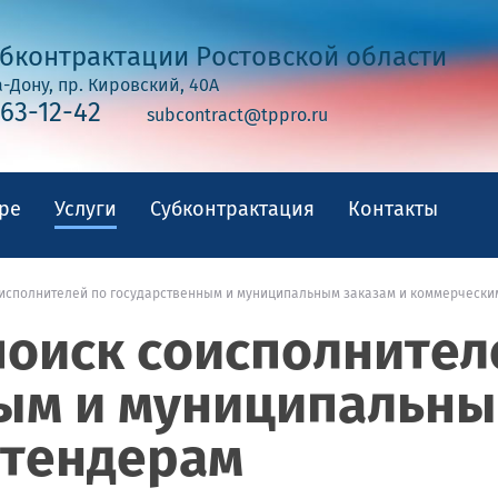
бконтрактации Ростовской области
а-Дону, пр. Кировский, 40А
263-12-42
subcontract@tppro.ru
ре
Услуги
Субконтрактация
Контакты
исполнителей по государственным и муниципальным заказам и коммерчески
оиск соисполнител
ым и муниципальны
 тендерам