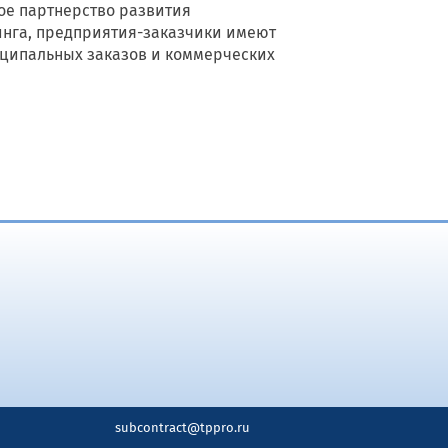
ое партнерство развития
тинга, предприятия-заказчики имеют
иципальных заказов и коммерческих
subcontract@tppro.ru