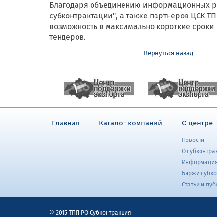
Благодаря объединению информационных рес
субконтрактации", а также партнеров ЦСК Т
возможность в максимально короткие сроки
тендеров.
Вернуться назад
Главная
Каталог компаний
О центре
Новости
О субконтра
Информация
Биржи субко
Статьи и пу
© 2015 ТПП РО Субконтракция