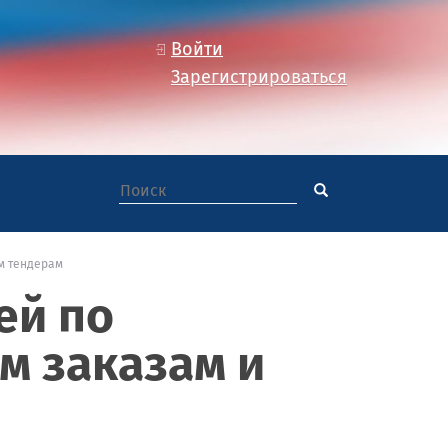
Войти
Зарегистрироваться
м тендерам
ей по
м заказам и